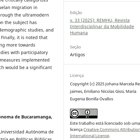
uelan migration in
Edição
hrough the ultramodern
v. 33 (2025): REMHU, Revista
on the subject has
Interdisciplinar da Mobilidade
 demographic studies, and
Humana
inally, it is noted that
ning more towards
Seção
dies with participatory
Artigos
f measures implemented
ch would be a significant
Licença
Copyright (c) 2025 Johana Marcela R
Jaimes, Emiliano Nicolas Gissi, María
Eugenia Bonilla Ovallos
utónoma de Bucaramanga,
Este trabalho está licenciado sob um
licença
Creative Commons Attribution
la Universidad Autónoma de
International License
.
ía en Políticas Públicas