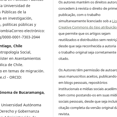
Os autores mantém os direitos autora
la Universidad de
concedem à revista o direito de prime
 Públicas de la
publicação, com o trabalho
a en investigación,
simultaneamente licenciado sob a
Lic
 políticas públicas y
Creative Commons do tipo atribuição
lombiaCorreo electrónico:
que permite que os artigos sejam
rg/0000-0001-7303-2044
reutilizados e distribuídos sem restriç
ntiago, Chile
desde que seja reconhecida a autoria
tropología Social,
o trabalho original seja corretamente
íster en Asentamientos
citado.
ica de Chile.
Os Autores têm permissão de autoar
to en temas de migración.
seus manuscritos aceitos, publicando
e.cl - ORCID:
em blogs pessoais, repositórios
institucionais e mídias sociais acadêm
Autónoma de Bucaramanga,
bem como postando-os em suas mídi
sociais pessoais, desde que seja incluí
 la Universidad Autónoma
citação completa da versão original d
 Derecho y Gobernanza
revista.