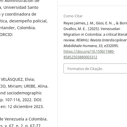
 en Administración de
, Universidad Santo
a y coordinadora de
Como Citar
tica, desempeño policial,
Reyes Jaimes, J. M., Gissi, E. N. ., & Boni
antander, Colombia.
Ovallos, M. E. . (2025). Venezuelan
Migration in Colombia: a critical litera
 ORCID:
review.
REMHU, Revista Interdisciplina
Mobilidade Humana
,
33
, e332095.
https://doi.org/10.1590/1980-
85852503880003312
Formatos de Citação
VELÁSQUEZ, Elvia;
O, Miriam; URIBE, Alina.
 and sociodemographic
 p. 107-116, 2022. DOI:
 en: 12 diciembre 2023.
 de Venezuela a Colombia.
 v. 67, n. 2, p. 67-77,