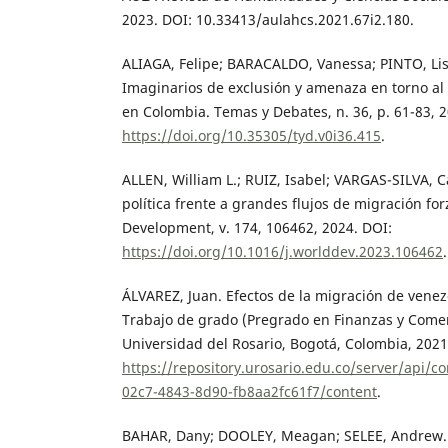
2023. DOI: 10.33413/aulahcs.2021.67i2.180.
ALIAGA, Felipe; BARACALDO, Vanessa; PINTO, Lisa
Imaginarios de exclusión y amenaza en torno al
en Colombia. Temas y Debates, n. 36, p. 61-83, 2
https://doi.org/10.35305/tyd.v0i36.415
.
ALLEN, William L.; RUIZ, Isabel; VARGAS-SILVA, C
política frente a grandes flujos de migración fo
Development, v. 174, 106462, 2024. DOI:
https://doi.org/10.1016/j.worlddev.2023.106462
.
ÁLVAREZ, Juan. Efectos de la migración de venez
Trabajo de grado (Pregrado en Finanzas y Comer
Universidad del Rosario, Bogotá, Colombia, 2021
https://repository.urosario.edu.co/server/api/
02c7-4843-8d90-fb8aa2fc61f7/content
.
BAHAR, Dany; DOOLEY, Meagan; SELEE, Andrew.