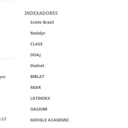
INDEXADORES
Scielo Brasil
Redalyc
CLASE
DOAJ
Dialnet
BIBLAT
eyes
MIAR
LATINDEX
OASISBR
a
 4.0
GOOGLE ACADEMIC