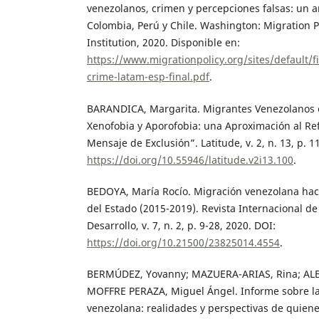
venezolanos, crimen y percepciones falsas: un an
Colombia, Perú y Chile. Washington: Migration Po
Institution, 2020. Disponible en:
https://www.migrationpolicy.org/sites/default/f
crime-latam-esp-final.pdf
.
BARANDICA, Margarita. Migrantes Venezolanos 
Xenofobia y Aporofobia: una Aproximación al Re
Mensaje de Exclusión”. Latitude, v. 2, n. 13, p. 
https://doi.org/10.55946/latitude.v2i13.100
.
BEDOYA, María Rocío. Migración venezolana hac
del Estado (2015-2019). Revista Internacional d
Desarrollo, v. 7, n. 2, p. 9-28, 2020. DOI:
https://doi.org/10.21500/23825014.4554
.
BERMÚDEZ, Yovanny; MAZUERA-ARIAS, Rina; AL
MOFFRE PERAZA, Miguel Ángel. Informe sobre l
venezolana: realidades y perspectivas de quiene