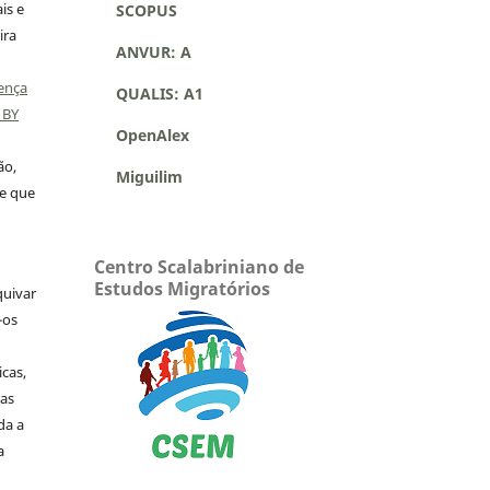
is e
SCOPUS
ira
ANVUR: A
ença
QUALIS: A1
 BY
OpenAlex
ão,
Miguilim
 e que
Centro Scalabriniano de
Estudos Migratórios
quivar
-os
icas,
as
da a
a