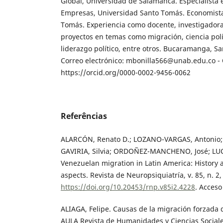
Global, Universidad de Salamanca. Especialista
Empresas, Universidad Santo Tomás. Economista
Tomás. Experiencia como docente, investigador
proyectos en temas como migración, ciencia polí
liderazgo político, entre otros. Bucaramanga, S
Correo electrónico: mbonilla566@unab.edu.co -
https://orcid.org/0000-0002-9456-0062
Referências
ALARCÓN, Renato D.; LOZANO-VARGAS, Antonio; 
GAVIRIA, Silvia; ORDOÑEZ-MANCHENO, José; LUCI
Venezuelan migration in Latin America: History
aspects. Revista de Neuropsiquiatría, v. 85, n. 2,
https://doi.org/10.20453/rnp.v85i2.4228
. Acceso
ALIAGA, Felipe. Causas de la migración forzada
AULA Revista de Humanidades y Ciencias Sociales,