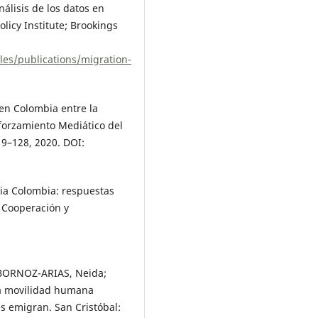
álisis de los datos en
licy Institute; Brookings
iles/publications/migration-
en Colombia entre la
forzamiento Mediático del
119–128, 2020. DOI:
ia Colombia: respuestas
e Cooperación y
BORNOZ-ARIAS, Neida;
a movilidad humana
s emigran. San Cristóbal: