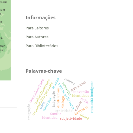
Informações
Para Leitores
Para Autores
Para Bibliotecários
Palavras-chave
retorno
racismo
interculturalismo
multiculturalismo
rede social
comunità immigrate
responsabilità pastorale
schiavitù
vittime della tratta
diritti umani
conversão
imigração
identidade
dialogo
itália.
etnicidad
cultura
tratta
emigração
haitianos
etnicidade
família
trinità
identidad
subjetividade