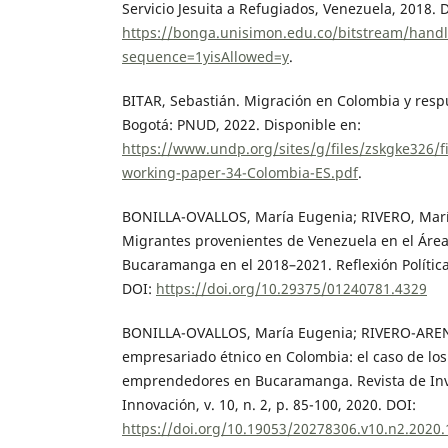
Servicio Jesuita a Refugiados, Venezuela, 2018. 
https://bonga.unisimon.edu.co/bitstream/hand
sequence=1yisAllowed=y
.
BITAR, Sebastián. Migración en Colombia y respu
Bogotá: PNUD, 2022. Disponible en:
https://www.undp.org/sites/g/files/zskgke326/
working-paper-34-Colombia-ES.pdf
.
BONILLA-OVALLOS, María Eugenia; RIVERO, María
Migrantes provenientes de Venezuela en el Áre
Bucaramanga en el 2018–2021. Reflexión Política, 
DOI:
https://doi.org/10.29375/01240781.4329
BONILLA-OVALLOS, María Eugenia; RIVERO-ARENA
empresariado étnico en Colombia: el caso de lo
emprendedores en Bucaramanga. Revista de Inve
Innovación, v. 10, n. 2, p. 85-100, 2020. DOI:
https://doi.org/10.19053/20278306.v10.n2.2020