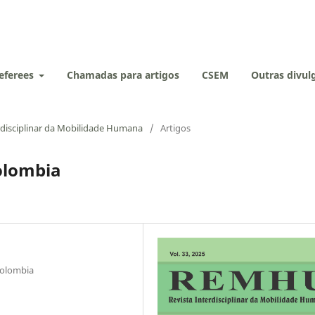
eferees
Chamadas para artigos
CSEM
Outras divu
rdisciplinar da Mobilidade Humana
/
Artigos
olombia
Colombia