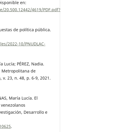
Disponible en:
le/20.500.12442/4619/PDF.pdf?
estas de política pública.
files/2022-10/PNUDLAC-
 Lucía; PÉREZ, Nadia.
a Metropolitana de
v. 23, n. 48, p. 6-9, 2021.
S, María Lucía. El
s venezolanos
stigación, Desarrollo e
.10625
.