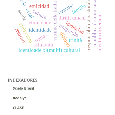
rede social
responsabilità pastorale
república dominicana
vittime della tratta
racismo
família
etnicidad
cultura
saúde
identità diversità
diritti umani
etnicidade
identidad
emigração
imigração
identidade
retorno
dialogo
tratta
trinità
schiavitù
identidade bi(multi) cultural
INDEXADORES
Scielo Brasil
Redalyc
CLASE