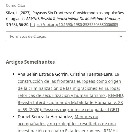
Como Citar
Silva, L. (2023). Payasos Sin Fronteras: Considerando as populações
refugiadas.
REMHU, Revista Interdisciplinar Da Mobilidade Humana
,
31
(68), 56-80.
https://doi.org/10.1590/1980-85852503880006805
Formatos de Citação
Artigos Semelhantes
Ana Belén Estrada Gorrín, Cristina Fuentes-Lara,
La
construcción de las fronteras europeas como origen
de la criminalización de las migraciones en Europa:
retóricas de securitización y humanitarismo
,
REMHU,
Revista Interdisciplinar da Mobilidade Humana: v. 28
n. 59 (2020): Pessoas migrantes e refugiadas LGBTI
Daniel Senovilla Hernández,
Menores no
acompañados y no protegidos: resultados de una
investigación en cuatro Estados europeos
,
REMHU,