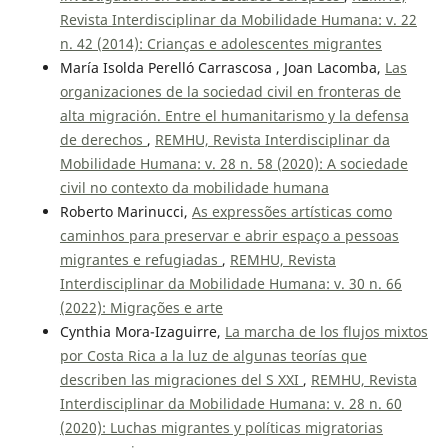
Revista Interdisciplinar da Mobilidade Humana: v. 22
n. 42 (2014): Crianças e adolescentes migrantes
María Isolda Perelló Carrascosa , Joan Lacomba,
Las
organizaciones de la sociedad civil en fronteras de
alta migración. Entre el humanitarismo y la defensa
de derechos
,
REMHU, Revista Interdisciplinar da
Mobilidade Humana: v. 28 n. 58 (2020): A sociedade
civil no contexto da mobilidade humana
Roberto Marinucci,
As expressões artísticas como
caminhos para preservar e abrir espaço a pessoas
migrantes e refugiadas
,
REMHU, Revista
Interdisciplinar da Mobilidade Humana: v. 30 n. 66
(2022): Migrações e arte
Cynthia Mora-Izaguirre,
La marcha de los flujos mixtos
por Costa Rica a la luz de algunas teorías que
describen las migraciones del S XXI
,
REMHU, Revista
Interdisciplinar da Mobilidade Humana: v. 28 n. 60
(2020): Luchas migrantes y políticas migratorias