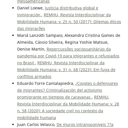
mesoamericanas
Daniel Loewe,
Justicia distributiva global e
inmigración
,
REMHU, Revista Interdisciplinar da
Mobilidade Humana: v. 25 n. 50 (2017): Dilemas éticos
das migrações
Mariá Lanzotti Sampaio, Alexandra Cristina Gomes de
Almeida, Cássio Silveira, Regina Yoshie Matsue,
Denise Martin,
Repercussões sociossanitárias da
pandemia por Covid-19 para imigrantes e refugiados
no Brasil
,
REMHU, Revista Interdisciplinar da
Mobilidade Humana: v. 31 n. 68 (2023): Em fuga de
conflitos armados
Eduardo Torre Cantalapiedra,
¿Coyotes o defensores
de migrantes? Criminalización del activismo
promigrante en tiempos de caravanas
,
REMHU,
Revista Interdisciplinar da Mobilidade Humana: v. 28
n. 58 (2020): A sociedade civil no contexto da
mobilidade humana
Juan Carlos Velasco,
De muros intransponíveis ??a